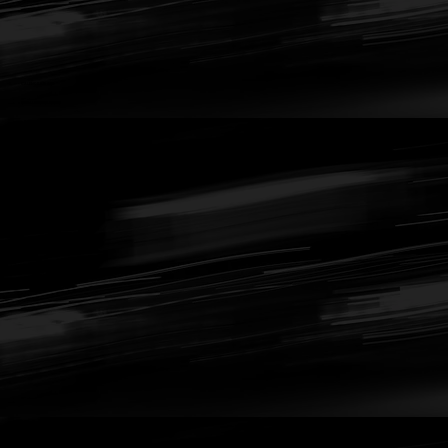
- CALENDRIER ASA
- CHALLENGES LIGUES
- DEVENIR COMMISSAIRE
- INFOS LICENCES 2026
- CONTACT