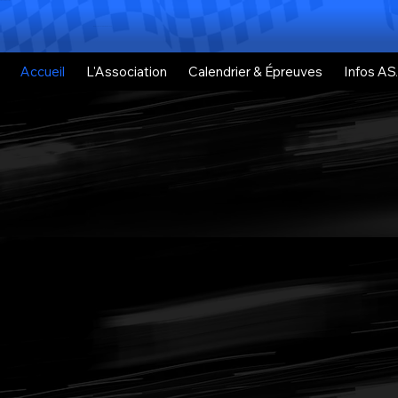
infos Commissaires
BIENVENUE À L'ASA DES ALPES
Accueil
L'Association
Calendrier & Épreuves
Infos AS