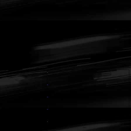
L'ASA DES ALPES
infos pour tous
L'Historique de L'ASA
Le Comité directeur
infos Licenciés
infos Commissaires
Contact